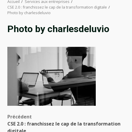
Accueil
Services aux entreprises
CSE 2.0 : franchissez le cap de la transformation digitale
Photo by charlesdeluvio
Photo by charlesdeluvio
Navigation
Précédent
CSE 2.0 : franchissez le cap de la transformation
d’article
digitale