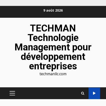
Aller
9 août 2026
au
contenu
TECHMAN
Technologie
Management pour
développement
entreprises
techmanllc.com
MENU
PRINCIPAL