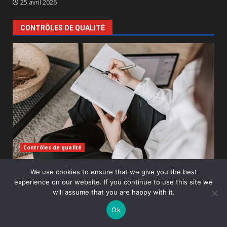
25 avril 2026
CONTRÔLES DE QUALITÉ
Contrôles de qualité
Correction de mémoire en urgence :
We use cookies to ensure that we give you the best
experience on our website. If you continue to use this site we
risques et bonnes pratiques
will assume that you are happy with it.
Paul
8 janvier 2026
Ok
La correction de mémoire en urgence concerne de
nombreux étudiants confrontés à des délais serrés.