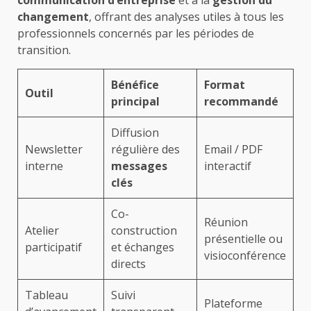
communication d’entreprise
et à la
gestion du
changement
, offrant des analyses utiles à tous les
professionnels concernés par les périodes de
transition.
Bénéfice
Format
Outil
principal
recommandé
Diffusion
Newsletter
régulière des
Email / PDF
interne
messages
interactif
clés
Co-
Réunion
Atelier
construction
présentielle ou
participatif
et échanges
visioconférence
directs
Tableau
Suivi
Plateforme