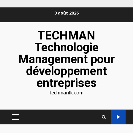
Aller
9 août 2026
au
contenu
TECHMAN
Technologie
Management pour
développement
entreprises
techmanllc.com
MENU
PRINCIPAL