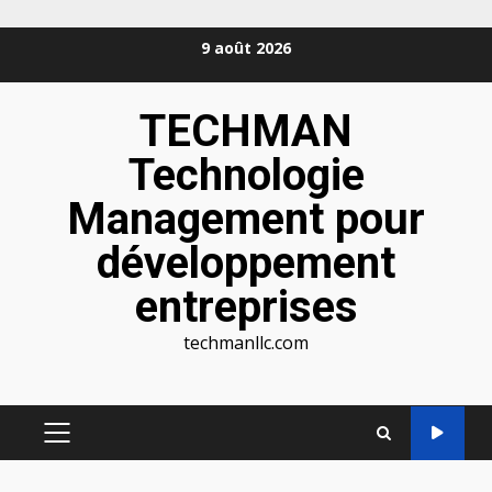
Aller
9 août 2026
au
contenu
TECHMAN
Technologie
Management pour
développement
entreprises
techmanllc.com
MENU
PRINCIPAL